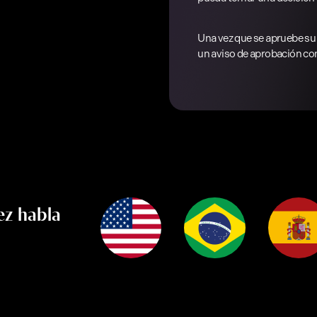
Una vez que se apruebe su
un aviso de aprobación con
ez habla