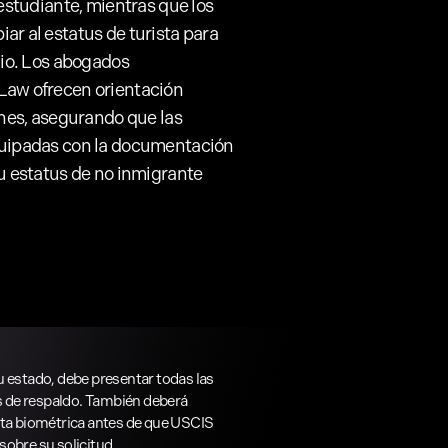
estudiante, mientras que los
r al estatus de turista para
cio. Los abogados
Law ofrecen orientación
ones, asegurando que las
quipadas con la documentación
u estatus de no inmigrante
 estado, debe presentar todas las
as de respaldo. También deberá
sta biométrica antes de que USCIS
obre su solicitud.