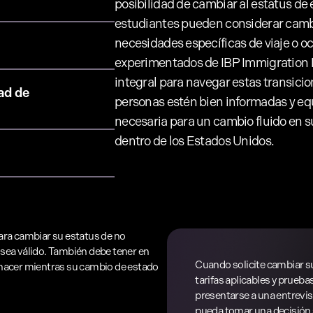
posibilidad de cambiar al estatus de 
estudiantes pueden considerar cambia
necesidades específicas de viaje o o
experimentados de IBP Immigration 
integral para navegar estas transici
ad de
personas estén bien informadas y e
necesaria para un cambio fluido en s
dentro de los Estados Unidos.
ara cambiar su estatus de no
 sea válido. También debe tener en
Cuando solicite cambiar su
 hacer mientras su cambio de estado
tarifas aplicables y prueb
presentarse a una entrevi
pueda tomar una decisión s