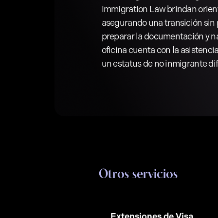
Immigration Law brindan orient
asegurando una transición sin p
preparar la documentación y na
oficina cuenta con la asistenc
un estatus de no inmigrante di
Otros servicios
Extensiones de Visa