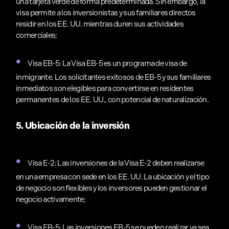
una tarjeta verde de forma predeterminada. Sin embargo, la
visa permite a los inversionistas y sus familiares directos
residir en los EE. UU. mientras duren sus actividades
comerciales;
Visa EB-5: La Visa EB-5 es un programa de visa de
inmigrante. Los solicitantes exitosos de EB-5 y sus familiares
inmediatos son elegibles para convertirse en residentes
permanentes de los EE. UU., con potencial de naturalización.
5. Ubicación de la inversión
Visa E-2: Las inversiones de la Visa E-2 deben realizarse
en una empresa con sede en los EE. UU. La ubicación y el tipo
de negocio son flexibles y los inversores pueden gestionar el
negocio activamente;
Visa EB-5: Las inversiones EB-5 se pueden realizar ya sea