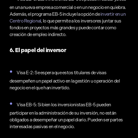
en una nueva empresa comercial o en un negocio en quiebra.
Además, el programa EB-5 incluye la opción de
invertir en un
Centro Regional
, lo que permite a los inversores juntar sus
fondos en proyectos más grandes y puede contar como
creación de empleo indirecto.
6. El papel del inversor
Visa E-2: Se espera que estos titulares de visas
desempeñen un papel activo en la gestión u operación del
negocio en el que han invertido.
Visa EB-5: Si bien los inversionistas EB-5 pueden
participar en la administración de su inversión, no están
obligados a desempeñar un papel diario. Pueden ser partes
interesadas pasivas en el negocio.