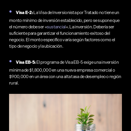
Visa E-2:
La Visa de Inversionista por Tratado no tiene un
monto mínimo de inversión establecido, pero se supone que
el número debe ser «
sustancial
«. La inversión. Debería ser
suficiente para garantizar el funcionamiento exitoso del
negocio. El monto específico varía según factores como el
tipo de negocio y la ubicación.
Visa EB-5:
El programa de Visa EB-5 exige una inversión
mínima de $1,800,000 en una nueva empresa comercial o
$900,000 en un área con una alta tasa de desempleo o región
rural.